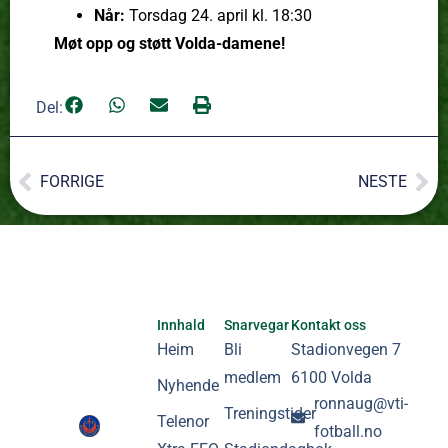
Når:
Torsdag 24. april kl. 18:30
Møt opp og støtt Volda-damene!
Del:
FORRIGE
NESTE
Innhald
Snarvegar
Kontakt oss
Heim
Bli
Stadionvegen 7
medlem
6100 Volda
Nyhende
ronnaug@vti-
Treningstider
Telenor
fotball.no