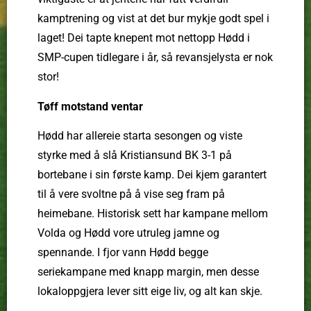
kamptrening og vist at det bur mykje godt spel i
laget! Dei tapte knepent mot nettopp Hødd i
SMP-cupen tidlegare i år, så revansjelysta er nok
stor!
Tøff motstand ventar
Hødd har allereie starta sesongen og viste
styrke med å slå Kristiansund BK 3-1 på
bortebane i sin første kamp. Dei kjem garantert
til å vere svoltne på å vise seg fram på
heimebane. Historisk sett har kampane mellom
Volda og Hødd vore utruleg jamne og
spennande. I fjor vann Hødd begge
seriekampane med knapp margin, men desse
lokaloppgjera lever sitt eige liv, og alt kan skje.