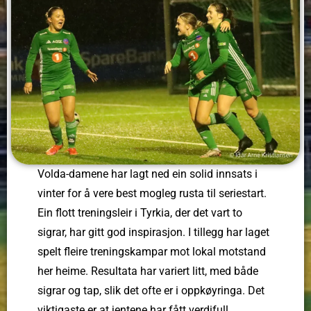
Volda-damene har lagt ned ein solid innsats i
vinter for å vere best mogleg rusta til seriestart.
Ein flott treningsleir i Tyrkia, der det vart to
sigrar, har gitt god inspirasjon. I tillegg har laget
spelt fleire treningskampar mot lokal motstand
her heime. Resultata har variert litt, med både
sigrar og tap, slik det ofte er i oppkøyringa. Det
viktigaste er at jentene har fått verdifull