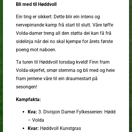
Bli med til Høddvoll
Ein ting er sikkert: Dette blir ein intens og
nervepirrande kamp frå start til slutt. Våre tøffe
Volda-damer treng all den støtta dei kan få frå
sidelinja når dei no skal kjempe for årets første
poeng mot naboen.
Ta turen til Høddvoll torsdag kveld! Finn fram
Volda-skjerfet, smør stemma og bli med og heie
fram jentene våre til ein draumestart på
sesongen!
Kampfakta:
Kva:
3. Divisjon Damer Fylkesserien: Hødd
– Volda
Kvar:
Høddvoll Kunstgras