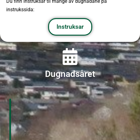
Du finn instruksar til mange av dugnadane på
instrukssida:
Instruksar
Dugnadsåret