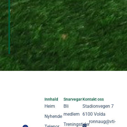
Innhald
Snarvegar
Kontakt oss
Heim
Bli
Stadionvegen 7
medlem
6100 Volda
Nyhende
ronnaug@vti-
Treningstider
Telenor