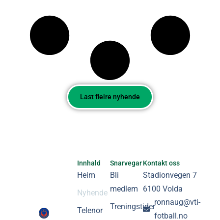
Last fleire nyhende
Innhald
Snarvegar
Kontakt oss
Heim
Bli
Stadionvegen 7
medlem
6100 Volda
Nyhende
ronnaug@vti-
Treningstider
Telenor
fotball.no