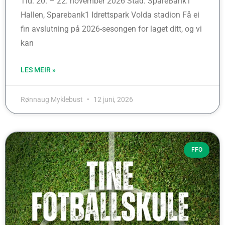
Tid: 20. – 22. november 2026 Stad: SpareBank1
Hallen, Sparebank1 Idrettspark Volda stadion Få ei
fin avslutning på 2026-sesongen for laget ditt, og vi
kan
LES MEIR »
Rønnaug Myklebust
12 juni, 2026
FFO