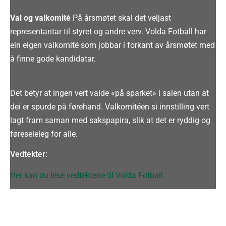
Val og valkomité
På årsmøtet skal det veljast
representantar til styret og andre verv.
Volda Fotball har
ein eigen valkomité som jobbar i forkant av årsmøtet med
å finne gode kandidatar
.
Det betyr at ingen vert valde «på sparket» i salen utan at
dei er spurde på førehand. Valkomitéen si innstilling vert
lagt fram saman med sakspapira, slik at det er ryddig og
føreseieleg for alle.
Vedtekter:
Her kan du lese vedtektene til Volda Fotball