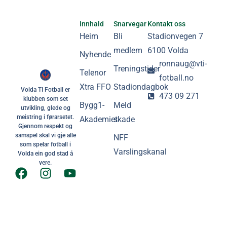
Innhald
Snarvegar
Kontakt oss
Heim
Bli
Stadionvegen 7
medlem
6100 Volda
Nyhende
ronnaug@vti-
Treningstider
Telenor
fotball.no
Xtra FFO
Stadiondagbok
Volda TI Fotball er
473 09 271
klubben som set
Bygg1-
Meld
utvikling, glede og
meistring i førarsetet.
Akademiet
skade
Gjennom respekt og
samspel skal vi gje alle
NFF
som spelar fotball i
Varslingskanal
Volda ein god stad å
vere.