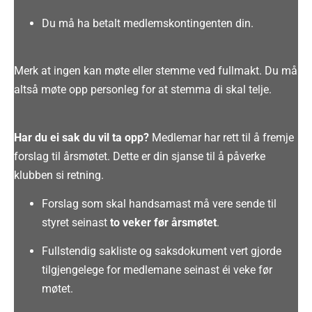
Du må ha betalt medlemskontingenten din
.
Merk at ingen kan møte eller stemme ved fullmakt
. Du må
altså møte opp personleg for at stemma di skal telje.
Har du ei sak du vil ta opp?
Medlemar har rett til å fremje
forslag til årsmøtet
. Dette er din sjanse til å påverke
klubben si retning.
Forslag som skal handsamast må vere sende til
styret seinast
to veker før årsmøtet
.
Fullstendig sakliste og saksdokument vert gjorde
tilgjengelege for medlemane seinast éi veke før
møtet
.