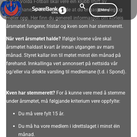
For at Volda Fotball skal vere ein klubb styrt av
medlemane, er det avgjerande at du engasjerer deg og
Meny
møter opp. Her finn du generell informasjon om korleis
årsmøtet fungerer, fristar og kven som har stemmerett.
Når vert årsmøtet halde?
Ifølgje lovene våre skal
årsmøtet haldast kvart år innan utgangen av mars
månad
.
Styret kallar inn til møtet minst éin månad på
førehand
. Innkallinga vert annonsert på nettsida vår
og/eller via direkte varsling til medlemane (t.d. i Spond).
Kven har stemmerett?
For å kunne vere med å stemme
under årsmøtet, må følgjande kriterium vere oppfylte
:
Du må vere fylt 15 år.
Du må ha vore medlem i idrettslaget i minst éin
månad.