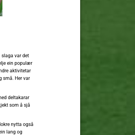
 slaga var det
elje ein populær
ndre aktivitetar
g små. Her var
med deltakarar
kjekt som å sjå
Nokre nytta også
ein lang og