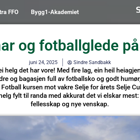
tra FFO
Bygg1-Akademiet
r og fotballglede på
juni 24, 2025
Sindre Sandbakk
ei helg det har vore! Med fire lag, ein heil heiagje
ldre og bagasjen full av fotballsko og godt humør,
Fotball kursen mot vakre Selje for årets Selje C
 helg fylt til randa med akkurat det vi elskar mest: 
fellesskap og nye venskap.