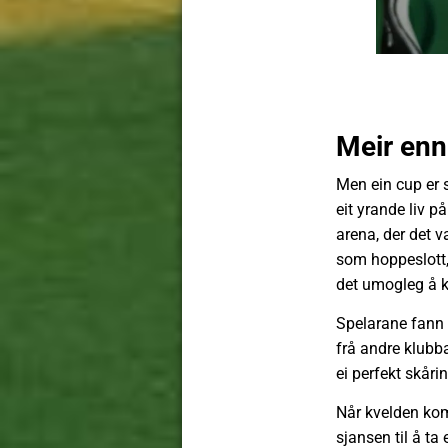
Meir enn 
Men ein cup er 
eit yrande liv p
arena, der det va
som hoppeslott,
det umogleg å k
Spelarane fann 
frå andre klubba
ei perfekt skårin
Når kvelden kom
sjansen til å ta