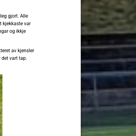
eg gjort. Alle
 kjekkaste var
ngar og ikkje
teret av kjensler
 det vart tap.