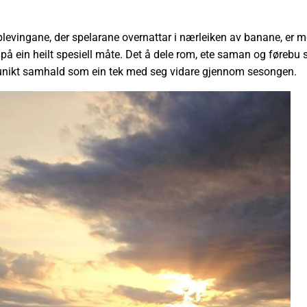
.
plevingane, der spelarane overnattar i nærleiken av banane, er m
å ein heilt spesiell måte. Det å dele rom, ete saman og førebu s
t unikt samhald som ein tek med seg vidare gjennom sesongen.