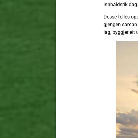
innhaldsrik dag
Desse felles op
gjengen saman p
lag, byggjer ei