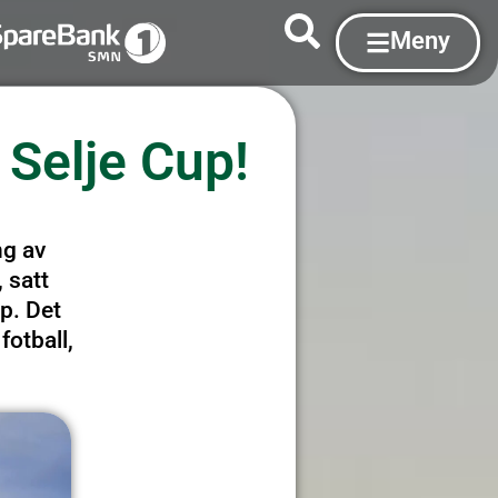
Meny
 Selje Cup!
ng av
 satt
up. Det
fotball,