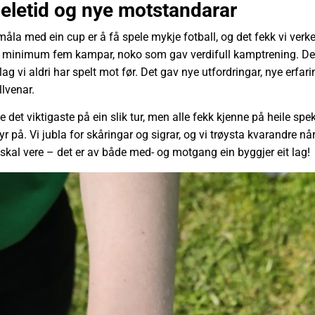
eletid og nye motstandarar
 måla med ein cup er å få spele mykje fotball, og det fekk vi verkel
e minimum fem kampar, noko som gav verdifull kamptrening. Det
ag vi aldri har spelt mot før. Det gav nye utfordringar, nye erfari
lvenar.
e det viktigaste på ein slik tur, men alle fekk kjenne på heile spek
r på. Vi jubla for skåringar og sigrar, og vi trøysta kvarandre når
 skal vere – det er av både med- og motgang ein byggjer eit lag!