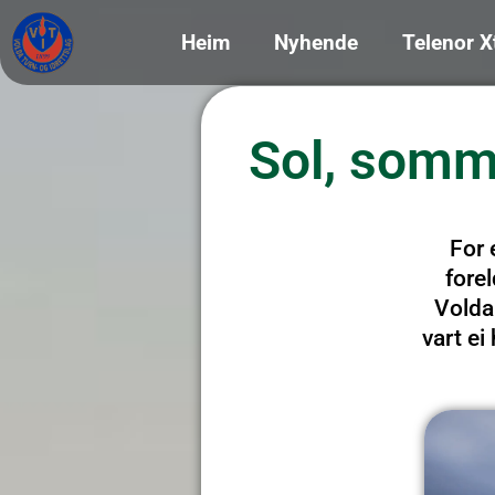
Heim
Nyhende
Telenor X
Sol, somma
For 
fore
Volda 
vart ei