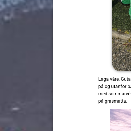
Laga våre, Gutar
på og utanfor ba
med sommarvêr o
på grasmatta.