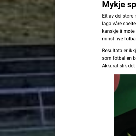
Mykje sp
Eit av dei store
laga våre spelt
kanskje å møte l
minst nye fotbal
Resultata er ikkj
som fotballen by
Akkurat slik det