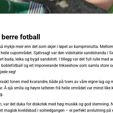
berre fotball
så mykje meir enn det som skjer i løpet av kampminutta. Mellom
å heile cupområdet. Sjølvsagt var den vidstrakte sandstranda i S
rt bada, leika og bygd sandslott. I tillegg var det full rulle med a
 boblefotball og eit imponerande trikseshow som samla store o
jede seg!
raskt tonen med kvarandre, både på tvers av våre eigne lag og 
r. Å sjå smila og høyre latteren frå heile området var minst like 
g.
, var det duka for diskotek med høg musikk og god stemning. 
 eit magisk kveldsbad i solnedgangen – ei perfekt avslutning på 