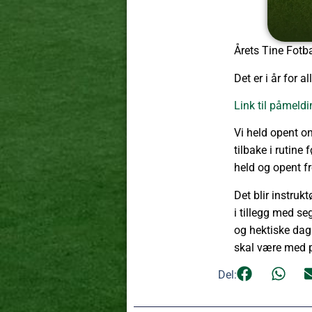
Årets Tine Fotb
Det er i år for 
Link til påmeld
Vi held opent on
tilbake i rutine
held og opent fr
Det blir instruk
i tillegg med se
og hektiske daga
skal være med p
Del: