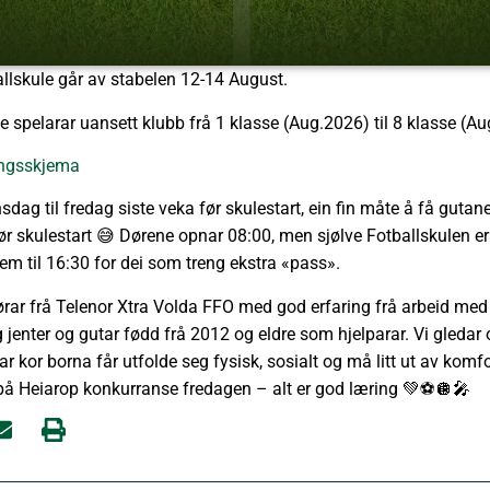
allskule går av stabelen 12-14 August.
alle spelarar uansett klubb frå 1 klasse (Aug.2026) til 8 klasse (Au
ingsskjema
sdag til fredag siste veka før skulestart, ein fin måte å få gutan
 før skulestart 😅 Dørene opnar 08:00, men sjølve Fotballskulen er
em til 16:30 for dei som treng ekstra «pass».
tørar frå Telenor Xtra Volda FFO med god erfaring frå arbeid med
g jenter og gutar fødd frå 2012 og eldre som hjelparar. Vi gledar os
r kor borna får utfolde seg fysisk, sosialt og må litt ut av komf
å Heiarop konkurranse fredagen – alt er god læring 💚⚽️🪩🎤