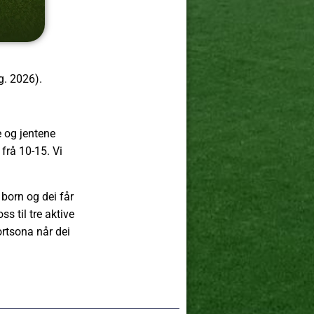
g. 2026).
e og jentene
 frå 10-15. Vi
 born og dei får
s til tre aktive
ortsona når dei