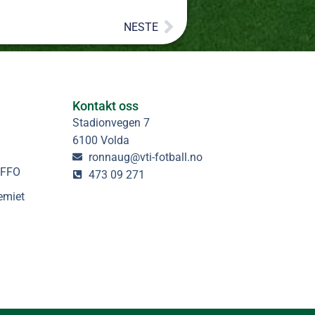
NESTE
Kontakt oss
Stadionvegen 7
6100 Volda
ronnaug@vti-fotball.no
 FFO
473 09 271
emiet