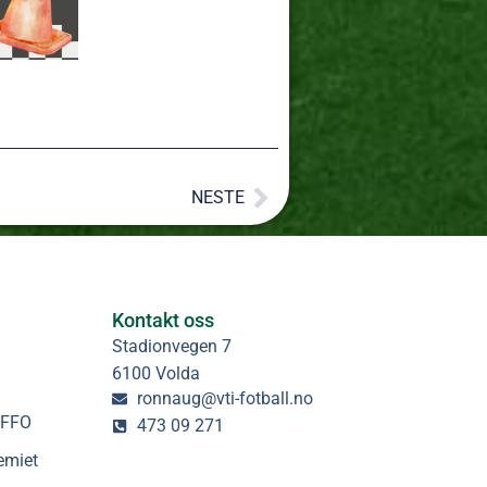
NESTE
Kontakt oss
Stadionvegen 7
6100 Volda
ronnaug@vti-fotball.no
 FFO
473 09 271
emiet