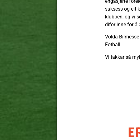
engasjerte forel
suksess og eit k
klubben, og vi se
difor inne for å
Volda Bilmesse 2
Fotball.
Vi takkar så myk