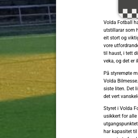
Volda Fotball ha
utstillarar som 
eit stort og vik
vore utfordrande
til haust, i tett
veka, og det er
På styremøte må
Volda Bilmesse. 
siste liten. Det
det vert vanskel
Styret i Volda F
usikkert for al
utgangspunktet y
har kapasitet t