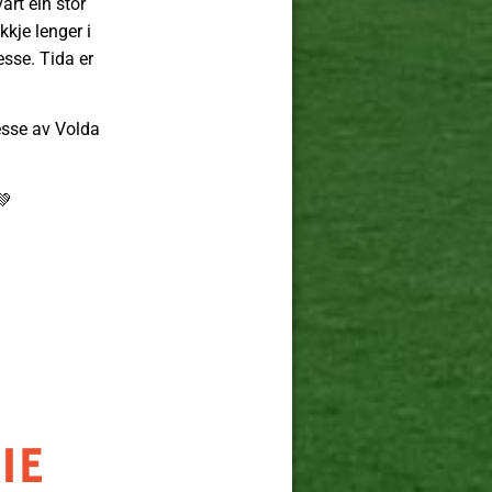
art ein stor
kje lenger i
esse. Tida er
messe av Volda
💚