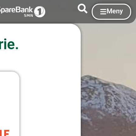
Meny
ie.