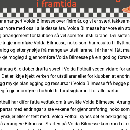
r arrangert Volda Bilmesse over fleire år, og vi er svært takksame
har vore med oss i alle desse åra. Volda Bilmesse har vore ein s
tig arrangement for klubben så vel som for utstillarane. Dei siste 
 å gjennomføre Volda Bilmesse, noko som har resultert i flytting
 dialog og etter ynskje frå mange av utstillarane. I år har vi fått ma
 ikkje mogleg å gjennomføre Volda Bilmesse på ein god og forsv
ndag 6. oktober drøfta styret i Volda Fotball vegen vidare for 
Det er ikkje kjekt verken for utstillarar eller for klubben at endri
 ligg mykje planlegging og ressursar i Volda Bilmesse frå begge pa
eg å gjennomføre i forhold til forutsigbarheit for alle partar.
otball har difor fatta vedtak om å avvikle Volda Bilmesse. Arran
le partar med endringar siste vekene før gjennomføring, noko som
nskjer eller er tent med. Volda Fotball synes det er beklageleg at
il å arrangere Bilmesse. Starten på Volda Bilmesse kom med ein 