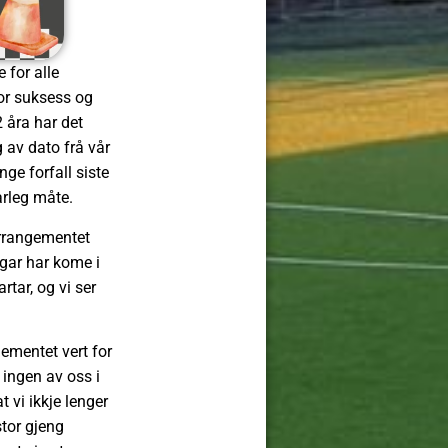
 for alle
tor suksess og
2 åra har det
 av dato frå vår
nge forfall siste
arleg måte.
arrangementet
ngar har kome i
rtar, og vi ser
gementet vert for
 ingen av oss i
 vi ikkje lenger
stor gjeng