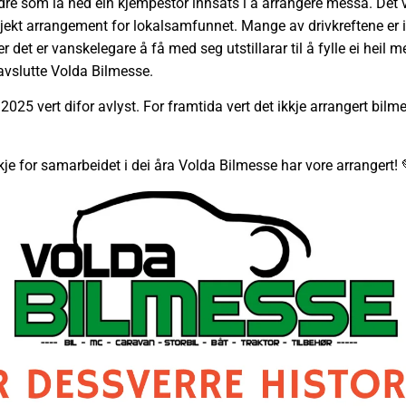
dre som la ned ein kjempestor innsats i å arrangere messa. Det v
jekt arrangement for lokalsamfunnet. Mange av drivkreftene er ik
r det er vanskelegare å få med seg utstillarar til å fylle ei heil m
 avslutte Volda Bilmesse.
025 vert difor avlyst. For framtida vert det ikkje arrangert bil
je for samarbeidet i dei åra Volda Bilmesse har vore arrangert! 