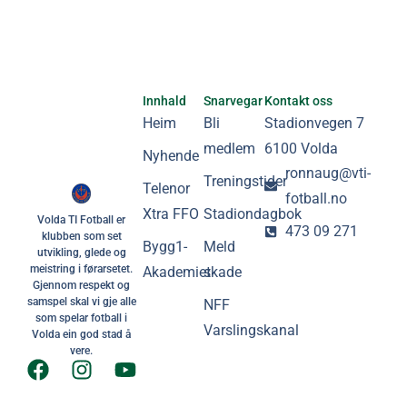
Innhald
Snarvegar
Kontakt oss
Heim
Bli
Stadionvegen 7
medlem
6100 Volda
Nyhende
ronnaug@vti-
Treningstider
Telenor
fotball.no
Xtra FFO
Stadiondagbok
Volda TI Fotball er
473 09 271
klubben som set
Bygg1-
Meld
utvikling, glede og
meistring i førarsetet.
Akademiet
skade
Gjennom respekt og
samspel skal vi gje alle
NFF
som spelar fotball i
Varslingskanal
Volda ein god stad å
vere.